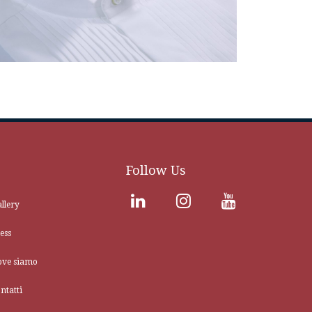
Follow Us
llery
ess
ove siamo
ntatti