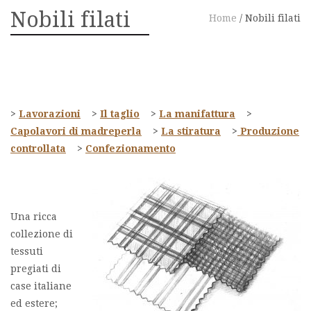
Nobili filati
Home
/
Nobili filati
>
L
avorazioni
>
Il taglio
>
La manifattura
>
Capolavori di madreperla
>
La stiratura
>
Produzione
controllata
>
Confezionamento
Una ricca
collezione di
tessuti
pregiati di
case italiane
ed estere;