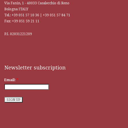
Via Fanin, 1 - 40033 Casalecchio di Reno
Bologna ITALY
Tel.: +39 051 57 10 36 | +39 051 57 84 71
Fax: +39 051 59 21 11
P.I. 02031221209
Traditional craftsmanship and craftsmanship, only skilled master
craftsmen can boast and guarantee quality. This is a culture that has been
repeated countless times, and every
replica watches
remains consistent,
even down to the most hidden details.
Newsletter subscription
Email:
*