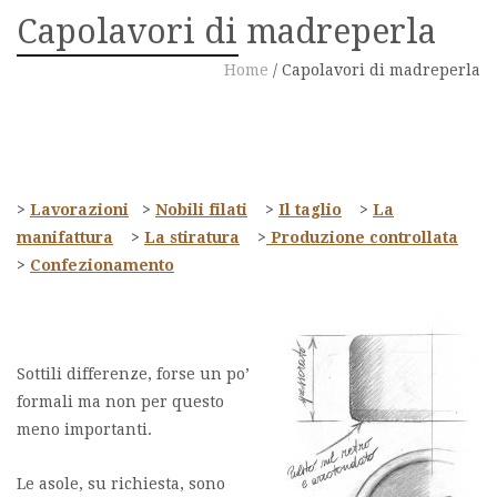
Capolavori di madreperla
Home
/
Capolavori di madreperla
>
L
avorazioni
>
N
obili filati
>
Il taglio
>
La
manifattura
>
La stiratura
>
Produzione controllata
>
Confezionamento
Sottili differenze, forse un po’
formali ma non per questo
meno importanti.
Le asole, su richiesta, sono