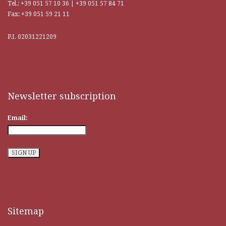
Tel.: +39 051 57 10 36 | +39 051 57 84 71
Fax: +39 051 59 21 11
P.I. 02031221209
Traditional craftsmanship and craftsmanship, only skilled master
craftsmen can boast and guarantee quality. This is a culture that has been
repeated countless times, and every
replica watches
remains consistent,
even down to the most hidden details.
Newsletter subscription
Email:
*
Sitemap