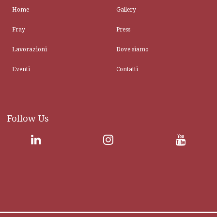
Home
Gallery
Fray
Press
Lavorazioni
Dove siamo
Eventi
Contatti
Follow Us
A wide range of high-quality fabrics and half a century of experience in shirt-